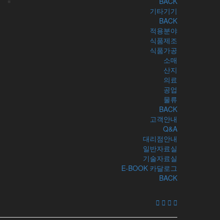
BACK
기타기기
UNI-5L Series
BACK
고급형 라벨프린팅저울. 이력번호 검
적용분야
색, 인쇄 완벽 지원.
식품제조
식품가공
소매
산지
의료
공업
물류
그룹본사 ISHIDA JAPAN
BACK
그룹사 ISHIDA EUROPE
고객안내
그룹사 VIBRA
Q&A
대리점안내
 (주)이시다코리아 All Rights Reserved.
designed by webplanet
일반자료실
기술자료실
E-BOOK 카달로그
BACK