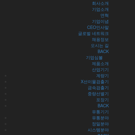
회사소개
기업소개
연혁
기업이념
CEO인사말
글로벌 네트워크
채용정보
오시는 길
BACK
기업심볼
제품소개
유통기기 / 유통분야
산업기기
계량기
X선이물검출기
금속검출기
중량선별기
포장기
냉장, 냉동 고속 슬라이서 (양날 사양)
가 매
BACK
와타나베社 생산라인의 새로운 강자.
유통기기
유통분야
냉장 고속슬라이서
정밀분야
와타나베社 독자 기술을 집약. 다양한
시스템분야
상품 슬라이스 가능.